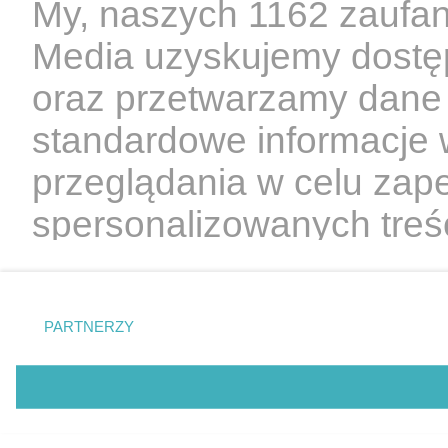
My, naszych 1162 zaufan
Media uzyskujemy dostęp
oraz przetwarzamy dane o
standardowe informacje 
przeglądania w celu zap
spersonalizowanych treśc
oraz ulepszanie usług. Z
możemy używać dokładny
PARTNERZY
skanować charakterystyk
cenimy Twoją prywatność
technologii poprzez klikn