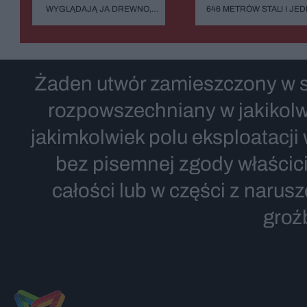
WYGLĄDAJĄ JA DREWNO,
646 METRÓW STALI I JE
ZIELEŃ, KAMIEŃ. SYSTEMY
BŁĄD - "POWALIŁA GO LU
FASADOWE, NOWOŚĆ FIRMY
GŁUPOTA"
BUDMAT. "MARZYMY O TYM,
ŻEBY JEDNAK ODRÓŻNIĆ OD
SĄSIADÓW"
Żaden utwór zamieszczony w se
rozpowszechniany w jakikolw
jakimkolwiek polu eksploatacji
bez pisemnej zgody właścici
całości lub w części z narus
groź