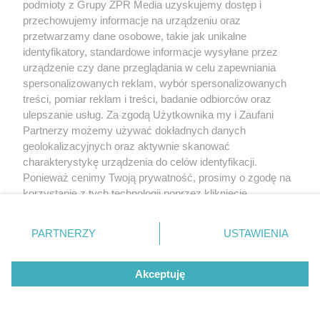
podmioty z Grupy ZPR Media uzyskujemy dostęp i
przechowujemy informacje na urządzeniu oraz
przetwarzamy dane osobowe, takie jak unikalne
identyfikatory, standardowe informacje wysyłane przez
urządzenie czy dane przeglądania w celu zapewniania
spersonalizowanych reklam, wybór spersonalizowanych
treści, pomiar reklam i treści, badanie odbiorców oraz
ulepszanie usług. Za zgodą Użytkownika my i Zaufani
Partnerzy możemy używać dokładnych danych
geolokalizacyjnych oraz aktywnie skanować
charakterystykę urządzenia do celów identyfikacji.
Ponieważ cenimy Twoją prywatność, prosimy o zgodę na
korzystanie z tych technologii poprzez kliknięcie
„Akceptuję”. Zgoda jest dobrowolna i zawsze możesz ją
zmienić/wycofać klikając przycisk ustawień prywatności
PARTNERZY
USTAWIENIA
znajdujący się w lewym dolnym rogu strony
. Niektóre
rodzaje przetwarzania danych nie wymagają zgody
Akceptuję
użytkownika, ale masz prawo sprzeciwić się takiemu
przetwarzaniu. Preferencje będą miały zastosowanie tylko
na tej witrynie.