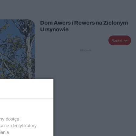
Dom Awers i Rewers na Zielonym
Ursynowie
Rozwiń
y dostęp i
lne identyfikatory,
iania