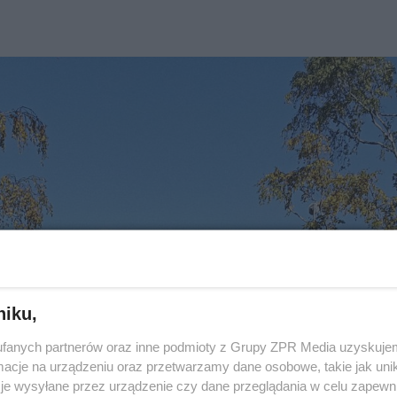
niku,
fanych partnerów oraz inne podmioty z Grupy ZPR Media uzyskujem
cje na urządzeniu oraz przetwarzamy dane osobowe, takie jak unika
je wysyłane przez urządzenie czy dane przeglądania w celu zapewn