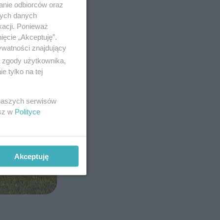
anie odbiorców oraz
nych danych
kacji. Ponieważ
ięcie „Akceptuję”.
ywatności znajdujący
ą zgody użytkownika,
 tylko na tej
 naszych serwisów
esz w
Polityce
Akceptuję