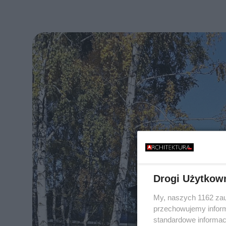
Drogi Użytkow
My, naszych 1162 zau
przechowujemy informa
standardowe informac