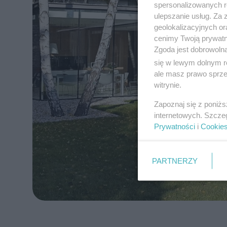
spersonalizowanych re
ulepszanie usług. Za
geolokalizacyjnych or
cenimy Twoją prywatno
Zgoda jest dobrowoln
się w lewym dolnym r
ale masz prawo sprzec
witrynie.
Zapoznaj się z poniż
internetowych. Szcze
Prywatności
i
Cookie
PARTNERZY