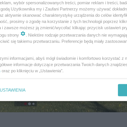
klam, wybór spersonalizowanych treści, pomiar reklam i treści, bad
 zgodą Użytkownika my i Zaufani Partnerzy możemy używać dokład
az aktywnie skanować charakterystykę urządzenia do celów identyfi
ść, prosimy o zgodę na korzystanie z tych technologii poprzez klikn
a i zawsze możesz ją zmienić/wycofać klikając przycisk ustawień pr
ogu strony
. Niektóre rodzaje przetwarzania danych nie wymagaj
iwić się takiemu przetwarzaniu. Preferencje będą miały zastosowanie
szymi informacjami, abyś mógł świadomie i komfortowo korzystać z
gółowe informacje dotyczące przetwarzania Twoich danych znajdzi
s
oraz po kliknięciu w „Ustawienia”.
USTAWIENIA