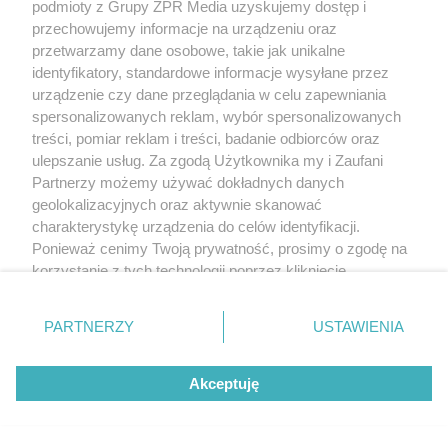
podmioty z Grupy ZPR Media uzyskujemy dostęp i
przechowujemy informacje na urządzeniu oraz
przetwarzamy dane osobowe, takie jak unikalne
identyfikatory, standardowe informacje wysyłane przez
urządzenie czy dane przeglądania w celu zapewniania
spersonalizowanych reklam, wybór spersonalizowanych
treści, pomiar reklam i treści, badanie odbiorców oraz
ulepszanie usług. Za zgodą Użytkownika my i Zaufani
Partnerzy możemy używać dokładnych danych
geolokalizacyjnych oraz aktywnie skanować
charakterystykę urządzenia do celów identyfikacji.
Ponieważ cenimy Twoją prywatność, prosimy o zgodę na
korzystanie z tych technologii poprzez kliknięcie
„Akceptuję”. Zgoda jest dobrowolna i zawsze możesz ją
zmienić/wycofać klikając przycisk ustawień prywatności
PARTNERZY
USTAWIENIA
znajdujący się w lewym dolnym rogu strony
. Niektóre
rodzaje przetwarzania danych nie wymagają zgody
Akceptuję
użytkownika, ale masz prawo sprzeciwić się takiemu
przetwarzaniu. Preferencje będą miały zastosowanie tylko
na tej witrynie.