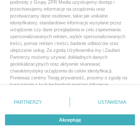
podmioty z Grupy ZPR Media uzyskujemy dostęp i
przechowujemy informacje na urządzeniu oraz
przetwarzamy dane osobowe, takie jak unikalne
identyfikatory, standardowe informacje wysyłane przez
urządzenie czy dane przeglądania w celu zapewniania
spersonalizowanych reklam, wybór spersonalizowanych
treści, pomiar reklam i treści, badanie odbiorców oraz
ulepszanie usług. Za zgodą Użytkownika my i Zaufani
Partnerzy możemy używać dokładnych danych
geolokalizacyjnych oraz aktywnie skanować
charakterystykę urządzenia do celów identyfikacji.
Ponieważ cenimy Twoją prywatność, prosimy o zgodę na
korzystanie z tych technologii poprzez kliknięcie
„Akceptuję”. Zgoda jest dobrowolna i zawsze możesz ją
zmienić/wycofać klikając przycisk ustawień prywatności
PARTNERZY
USTAWIENIA
znajdujący się w lewym dolnym rogu strony
. Niektóre
rodzaje przetwarzania danych nie wymagają zgody
Akceptuję
użytkownika, ale masz prawo sprzeciwić się takiemu
przetwarzaniu. Preferencje będą miały zastosowanie tylko
na tej witrynie.