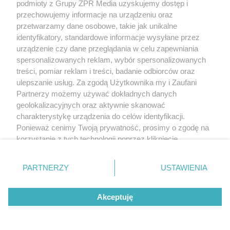
podmioty z Grupy ZPR Media uzyskujemy dostęp i
przechowujemy informacje na urządzeniu oraz
przetwarzamy dane osobowe, takie jak unikalne
identyfikatory, standardowe informacje wysyłane przez
urządzenie czy dane przeglądania w celu zapewniania
spersonalizowanych reklam, wybór spersonalizowanych
treści, pomiar reklam i treści, badanie odbiorców oraz
ulepszanie usług. Za zgodą Użytkownika my i Zaufani
Partnerzy możemy używać dokładnych danych
geolokalizacyjnych oraz aktywnie skanować
charakterystykę urządzenia do celów identyfikacji.
Ponieważ cenimy Twoją prywatność, prosimy o zgodę na
korzystanie z tych technologii poprzez kliknięcie
„Akceptuję”. Zgoda jest dobrowolna i zawsze możesz ją
zmienić/wycofać klikając przycisk ustawień prywatności
PARTNERZY
USTAWIENIA
znajdujący się w lewym dolnym rogu strony
. Niektóre
rodzaje przetwarzania danych nie wymagają zgody
Akceptuję
użytkownika, ale masz prawo sprzeciwić się takiemu
przetwarzaniu. Preferencje będą miały zastosowanie tylko
na tej witrynie.