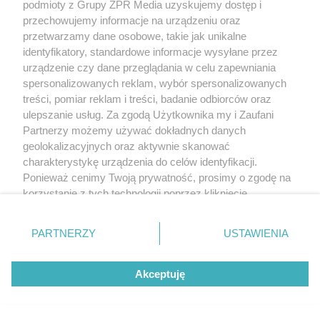
podmioty z Grupy ZPR Media uzyskujemy dostęp i
przechowujemy informacje na urządzeniu oraz
przetwarzamy dane osobowe, takie jak unikalne
identyfikatory, standardowe informacje wysyłane przez
urządzenie czy dane przeglądania w celu zapewniania
spersonalizowanych reklam, wybór spersonalizowanych
treści, pomiar reklam i treści, badanie odbiorców oraz
ulepszanie usług. Za zgodą Użytkownika my i Zaufani
Partnerzy możemy używać dokładnych danych
geolokalizacyjnych oraz aktywnie skanować
charakterystykę urządzenia do celów identyfikacji.
Ponieważ cenimy Twoją prywatność, prosimy o zgodę na
korzystanie z tych technologii poprzez kliknięcie
„Akceptuję”. Zgoda jest dobrowolna i zawsze możesz ją
zmienić/wycofać klikając przycisk ustawień prywatności
PARTNERZY
USTAWIENIA
znajdujący się w lewym dolnym rogu strony
. Niektóre
rodzaje przetwarzania danych nie wymagają zgody
Akceptuję
użytkownika, ale masz prawo sprzeciwić się takiemu
przetwarzaniu. Preferencje będą miały zastosowanie tylko
na tej witrynie.