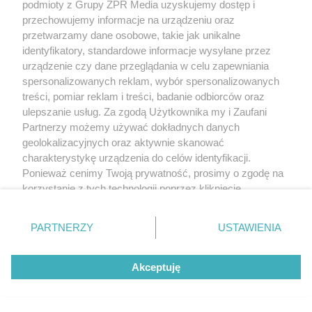
podmioty z Grupy ZPR Media uzyskujemy dostęp i
przechowujemy informacje na urządzeniu oraz
przetwarzamy dane osobowe, takie jak unikalne
identyfikatory, standardowe informacje wysyłane przez
urządzenie czy dane przeglądania w celu zapewniania
spersonalizowanych reklam, wybór spersonalizowanych
treści, pomiar reklam i treści, badanie odbiorców oraz
ulepszanie usług. Za zgodą Użytkownika my i Zaufani
Partnerzy możemy używać dokładnych danych
geolokalizacyjnych oraz aktywnie skanować
charakterystykę urządzenia do celów identyfikacji.
Ponieważ cenimy Twoją prywatność, prosimy o zgodę na
korzystanie z tych technologii poprzez kliknięcie
„Akceptuję”. Zgoda jest dobrowolna i zawsze możesz ją
zmienić/wycofać klikając przycisk ustawień prywatności
PARTNERZY
USTAWIENIA
znajdujący się w lewym dolnym rogu strony
. Niektóre
rodzaje przetwarzania danych nie wymagają zgody
Akceptuję
użytkownika, ale masz prawo sprzeciwić się takiemu
przetwarzaniu. Preferencje będą miały zastosowanie tylko
na tej witrynie.