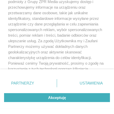
podmioty z Grupy ZPR Media uzyskujemy dostęp i
przechowujemy informacje na urządzeniu oraz
przetwarzamy dane osobowe, takie jak unikalne
identyfikatory, standardowe informacje wysyłane przez
urządzenie czy dane przeglądania w celu zapewniania
spersonalizowanych reklam, wybór spersonalizowanych
treści, pomiar reklam i treści, badanie odbiorców oraz
ulepszanie usług. Za zgodą Użytkownika my i Zaufani
Partnerzy możemy używać dokładnych danych
geolokalizacyjnych oraz aktywnie skanować
charakterystykę urządzenia do celów identyfikacji.
Ponieważ cenimy Twoją prywatność, prosimy o zgodę na
korzystanie z tych technologii poprzez kliknięcie
„Akceptuję”. Zgoda jest dobrowolna i zawsze możesz ją
zmienić/wycofać klikając przycisk ustawień prywatności
PARTNERZY
USTAWIENIA
znajdujący się w lewym dolnym rogu strony
. Niektóre
rodzaje przetwarzania danych nie wymagają zgody
Akceptuję
użytkownika, ale masz prawo sprzeciwić się takiemu
przetwarzaniu. Preferencje będą miały zastosowanie tylko
na tej witrynie.