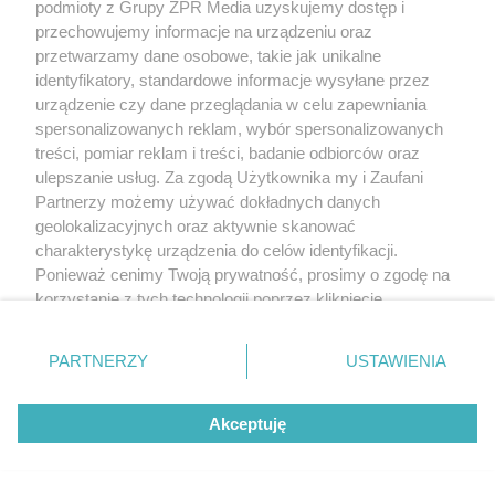
podmioty z Grupy ZPR Media uzyskujemy dostęp i
przechowujemy informacje na urządzeniu oraz
przetwarzamy dane osobowe, takie jak unikalne
identyfikatory, standardowe informacje wysyłane przez
urządzenie czy dane przeglądania w celu zapewniania
spersonalizowanych reklam, wybór spersonalizowanych
treści, pomiar reklam i treści, badanie odbiorców oraz
ulepszanie usług. Za zgodą Użytkownika my i Zaufani
Partnerzy możemy używać dokładnych danych
geolokalizacyjnych oraz aktywnie skanować
charakterystykę urządzenia do celów identyfikacji.
Ponieważ cenimy Twoją prywatność, prosimy o zgodę na
korzystanie z tych technologii poprzez kliknięcie
„Akceptuję”. Zgoda jest dobrowolna i zawsze możesz ją
zmienić/wycofać klikając przycisk ustawień prywatności
PARTNERZY
USTAWIENIA
znajdujący się w lewym dolnym rogu strony
. Niektóre
rodzaje przetwarzania danych nie wymagają zgody
Akceptuję
użytkownika, ale masz prawo sprzeciwić się takiemu
przetwarzaniu. Preferencje będą miały zastosowanie tylko
na tej witrynie.