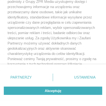
podmioty z Grupy ZPR Media uzyskujemy dostęp i
przechowujemy informacje na urządzeniu oraz
przetwarzamy dane osobowe, takie jak unikalne
identyfikatory, standardowe informacje wysyłane przez
urządzenie czy dane przeglądania w celu zapewniania
spersonalizowanych reklam, wybór spersonalizowanych
treści, pomiar reklam i treści, badanie odbiorców oraz
ulepszanie usług. Za zgodą Użytkownika my i Zaufani
Partnerzy możemy używać dokładnych danych
geolokalizacyjnych oraz aktywnie skanować
charakterystykę urządzenia do celów identyfikacji.
Ponieważ cenimy Twoją prywatność, prosimy o zgodę na
korzystanie z tych technologii poprzez kliknięcie
„Akceptuję”. Zgoda jest dobrowolna i zawsze możesz ją
zmienić/wycofać klikając przycisk ustawień prywatności
PARTNERZY
USTAWIENIA
znajdujący się w lewym dolnym rogu strony
. Niektóre
rodzaje przetwarzania danych nie wymagają zgody
Akceptuję
użytkownika, ale masz prawo sprzeciwić się takiemu
przetwarzaniu. Preferencje będą miały zastosowanie tylko
na tej witrynie.