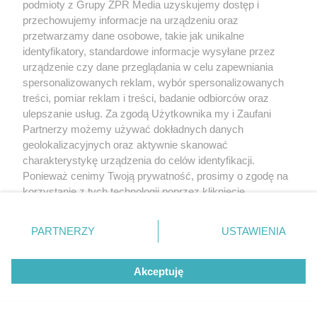
podmioty z Grupy ZPR Media uzyskujemy dostęp i
przechowujemy informacje na urządzeniu oraz
przetwarzamy dane osobowe, takie jak unikalne
identyfikatory, standardowe informacje wysyłane przez
urządzenie czy dane przeglądania w celu zapewniania
spersonalizowanych reklam, wybór spersonalizowanych
treści, pomiar reklam i treści, badanie odbiorców oraz
ulepszanie usług. Za zgodą Użytkownika my i Zaufani
Partnerzy możemy używać dokładnych danych
geolokalizacyjnych oraz aktywnie skanować
charakterystykę urządzenia do celów identyfikacji.
Ponieważ cenimy Twoją prywatność, prosimy o zgodę na
korzystanie z tych technologii poprzez kliknięcie
„Akceptuję”. Zgoda jest dobrowolna i zawsze możesz ją
zmienić/wycofać klikając przycisk ustawień prywatności
PARTNERZY
USTAWIENIA
znajdujący się w lewym dolnym rogu strony
. Niektóre
rodzaje przetwarzania danych nie wymagają zgody
Akceptuję
użytkownika, ale masz prawo sprzeciwić się takiemu
przetwarzaniu. Preferencje będą miały zastosowanie tylko
na tej witrynie.