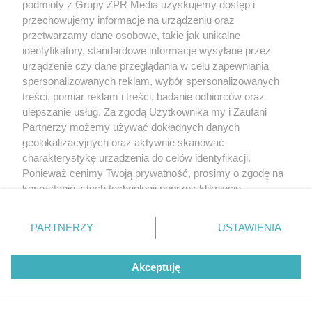
podmioty z Grupy ZPR Media uzyskujemy dostęp i
przechowujemy informacje na urządzeniu oraz
przetwarzamy dane osobowe, takie jak unikalne
identyfikatory, standardowe informacje wysyłane przez
urządzenie czy dane przeglądania w celu zapewniania
spersonalizowanych reklam, wybór spersonalizowanych
treści, pomiar reklam i treści, badanie odbiorców oraz
ulepszanie usług. Za zgodą Użytkownika my i Zaufani
Partnerzy możemy używać dokładnych danych
geolokalizacyjnych oraz aktywnie skanować
charakterystykę urządzenia do celów identyfikacji.
Ponieważ cenimy Twoją prywatność, prosimy o zgodę na
korzystanie z tych technologii poprzez kliknięcie
„Akceptuję”. Zgoda jest dobrowolna i zawsze możesz ją
zmienić/wycofać klikając przycisk ustawień prywatności
PARTNERZY
USTAWIENIA
znajdujący się w lewym dolnym rogu strony
. Niektóre
rodzaje przetwarzania danych nie wymagają zgody
Akceptuję
użytkownika, ale masz prawo sprzeciwić się takiemu
przetwarzaniu. Preferencje będą miały zastosowanie tylko
na tej witrynie.