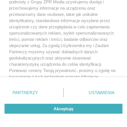
podmioty z Grupy ZPR Media uzyskujemy dostęp i
przechowujemy informacje na urządzeniu oraz
przetwarzamy dane osobowe, takie jak unikalne
identyfikatory, standardowe informacje wysyłane przez
urządzenie czy dane przeglądania w celu zapewniania
spersonalizowanych reklam, wybór spersonalizowanych
treści, pomiar reklam i treści, badanie odbiorców oraz
ulepszanie usług. Za zgodą Użytkownika my i Zaufani
Partnerzy możemy używać dokładnych danych
geolokalizacyjnych oraz aktywnie skanować
charakterystykę urządzenia do celów identyfikacji.
Ponieważ cenimy Twoją prywatność, prosimy o zgodę na
korzystanie z tych technologii poprzez kliknięcie
„Akceptuję”. Zgoda jest dobrowolna i zawsze możesz ją
zmienić/wycofać klikając przycisk ustawień prywatności
PARTNERZY
USTAWIENIA
znajdujący się w lewym dolnym rogu strony
. Niektóre
rodzaje przetwarzania danych nie wymagają zgody
Akceptuję
użytkownika, ale masz prawo sprzeciwić się takiemu
przetwarzaniu. Preferencje będą miały zastosowanie tylko
na tej witrynie.