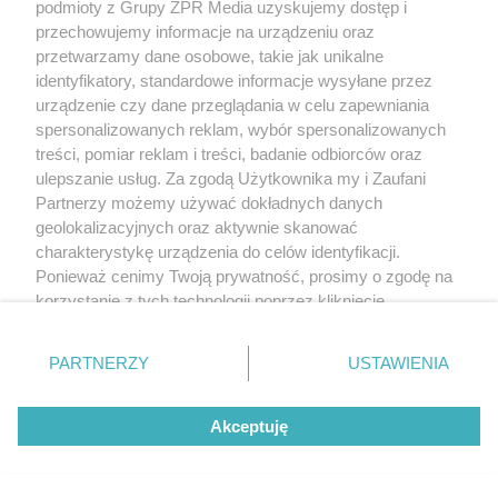
podmioty z Grupy ZPR Media uzyskujemy dostęp i
przechowujemy informacje na urządzeniu oraz
przetwarzamy dane osobowe, takie jak unikalne
identyfikatory, standardowe informacje wysyłane przez
urządzenie czy dane przeglądania w celu zapewniania
spersonalizowanych reklam, wybór spersonalizowanych
treści, pomiar reklam i treści, badanie odbiorców oraz
ulepszanie usług. Za zgodą Użytkownika my i Zaufani
Partnerzy możemy używać dokładnych danych
geolokalizacyjnych oraz aktywnie skanować
charakterystykę urządzenia do celów identyfikacji.
Ponieważ cenimy Twoją prywatność, prosimy o zgodę na
korzystanie z tych technologii poprzez kliknięcie
„Akceptuję”. Zgoda jest dobrowolna i zawsze możesz ją
zmienić/wycofać klikając przycisk ustawień prywatności
PARTNERZY
USTAWIENIA
znajdujący się w lewym dolnym rogu strony
. Niektóre
rodzaje przetwarzania danych nie wymagają zgody
Akceptuję
użytkownika, ale masz prawo sprzeciwić się takiemu
przetwarzaniu. Preferencje będą miały zastosowanie tylko
na tej witrynie.