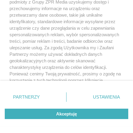
podmioty z Grupy ZPR Media uzyskujemy dostęp i
przechowujemy informacje na urządzeniu oraz
przetwarzamy dane osobowe, takie jak unikalne
identyfikatory, standardowe informacje wysyłane przez
urządzenie czy dane przeglądania w celu zapewniania
spersonalizowanych reklam, wybór spersonalizowanych
treści, pomiar reklam i treści, badanie odbiorców oraz
ulepszanie usług. Za zgodą Użytkownika my i Zaufani
Partnerzy możemy używać dokładnych danych
geolokalizacyjnych oraz aktywnie skanować
charakterystykę urządzenia do celów identyfikacji.
Ponieważ cenimy Twoją prywatność, prosimy o zgodę na
korzystanie z tych technologii poprzez kliknięcie
„Akceptuję”. Zgoda jest dobrowolna i zawsze możesz ją
zmienić/wycofać klikając przycisk ustawień prywatności
PARTNERZY
USTAWIENIA
znajdujący się w lewym dolnym rogu strony
. Niektóre
rodzaje przetwarzania danych nie wymagają zgody
Akceptuję
użytkownika, ale masz prawo sprzeciwić się takiemu
przetwarzaniu. Preferencje będą miały zastosowanie tylko
na tej witrynie.