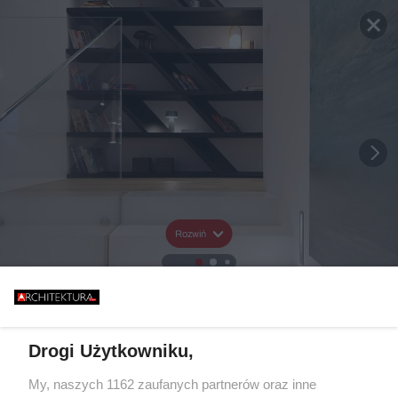
Rozwiń
Drogi Użytkowniku,
My, naszych 1162 zaufanych partnerów oraz inne