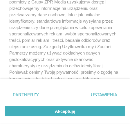
podmioty z Grupy ZPR Media uzyskujemy dostęp i
przechowujemy informacje na urządzeniu oraz
przetwarzamy dane osobowe, takie jak unikalne
identyfikatory, standardowe informacje wysyłane przez
urządzenie czy dane przeglądania w celu zapewniania
spersonalizowanych reklam, wybór spersonalizowanych
treści, pomiar reklam i treści, badanie odbiorców oraz
ulepszanie usług. Za zgodą Użytkownika my i Zaufani
Partnerzy możemy używać dokładnych danych
geolokalizacyjnych oraz aktywnie skanować
charakterystykę urządzenia do celów identyfikacji.
Ponieważ cenimy Twoją prywatność, prosimy o zgodę na
korzystanie z tych technologii poprzez kliknięcie
„Akceptuję”. Zgoda jest dobrowolna i zawsze możesz ją
zmienić/wycofać klikając przycisk ustawień prywatności
PARTNERZY
USTAWIENIA
znajdujący się w lewym dolnym rogu strony
. Niektóre
rodzaje przetwarzania danych nie wymagają zgody
Akceptuję
użytkownika, ale masz prawo sprzeciwić się takiemu
przetwarzaniu. Preferencje będą miały zastosowanie tylko
na tej witrynie.