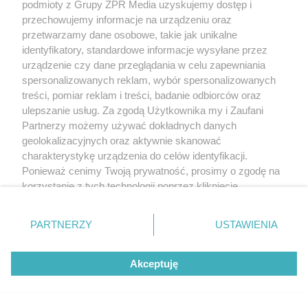
podmioty z Grupy ZPR Media uzyskujemy dostęp i
przechowujemy informacje na urządzeniu oraz
przetwarzamy dane osobowe, takie jak unikalne
identyfikatory, standardowe informacje wysyłane przez
urządzenie czy dane przeglądania w celu zapewniania
spersonalizowanych reklam, wybór spersonalizowanych
treści, pomiar reklam i treści, badanie odbiorców oraz
ulepszanie usług. Za zgodą Użytkownika my i Zaufani
Partnerzy możemy używać dokładnych danych
geolokalizacyjnych oraz aktywnie skanować
charakterystykę urządzenia do celów identyfikacji.
Ponieważ cenimy Twoją prywatność, prosimy o zgodę na
korzystanie z tych technologii poprzez kliknięcie
„Akceptuję”. Zgoda jest dobrowolna i zawsze możesz ją
zmienić/wycofać klikając przycisk ustawień prywatności
PARTNERZY
USTAWIENIA
znajdujący się w lewym dolnym rogu strony
. Niektóre
rodzaje przetwarzania danych nie wymagają zgody
Akceptuję
użytkownika, ale masz prawo sprzeciwić się takiemu
przetwarzaniu. Preferencje będą miały zastosowanie tylko
na tej witrynie.