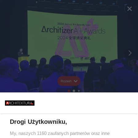
Rozwiń
Drogi Użytkowniku,
My, naszych 1160 zaufanych partnerów oraz inne