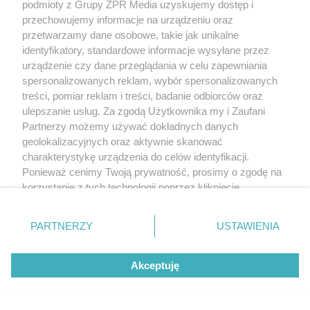
podmioty z Grupy ZPR Media uzyskujemy dostęp i
przechowujemy informacje na urządzeniu oraz
przetwarzamy dane osobowe, takie jak unikalne
identyfikatory, standardowe informacje wysyłane przez
urządzenie czy dane przeglądania w celu zapewniania
spersonalizowanych reklam, wybór spersonalizowanych
treści, pomiar reklam i treści, badanie odbiorców oraz
ulepszanie usług. Za zgodą Użytkownika my i Zaufani
Partnerzy możemy używać dokładnych danych
geolokalizacyjnych oraz aktywnie skanować
charakterystykę urządzenia do celów identyfikacji.
Ponieważ cenimy Twoją prywatność, prosimy o zgodę na
korzystanie z tych technologii poprzez kliknięcie
„Akceptuję”. Zgoda jest dobrowolna i zawsze możesz ją
zmienić/wycofać klikając przycisk ustawień prywatności
PARTNERZY
USTAWIENIA
znajdujący się w lewym dolnym rogu strony
. Niektóre
rodzaje przetwarzania danych nie wymagają zgody
Akceptuję
użytkownika, ale masz prawo sprzeciwić się takiemu
przetwarzaniu. Preferencje będą miały zastosowanie tylko
na tej witrynie.