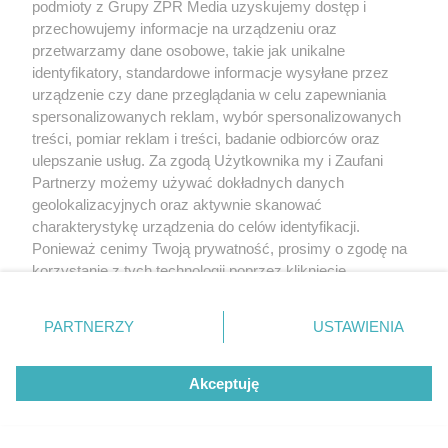
podmioty z Grupy ZPR Media uzyskujemy dostęp i
przechowujemy informacje na urządzeniu oraz
przetwarzamy dane osobowe, takie jak unikalne
identyfikatory, standardowe informacje wysyłane przez
urządzenie czy dane przeglądania w celu zapewniania
spersonalizowanych reklam, wybór spersonalizowanych
treści, pomiar reklam i treści, badanie odbiorców oraz
ulepszanie usług. Za zgodą Użytkownika my i Zaufani
Partnerzy możemy używać dokładnych danych
geolokalizacyjnych oraz aktywnie skanować
charakterystykę urządzenia do celów identyfikacji.
Ponieważ cenimy Twoją prywatność, prosimy o zgodę na
korzystanie z tych technologii poprzez kliknięcie
„Akceptuję”. Zgoda jest dobrowolna i zawsze możesz ją
zmienić/wycofać klikając przycisk ustawień prywatności
PARTNERZY
USTAWIENIA
znajdujący się w lewym dolnym rogu strony
. Niektóre
rodzaje przetwarzania danych nie wymagają zgody
Akceptuję
użytkownika, ale masz prawo sprzeciwić się takiemu
przetwarzaniu. Preferencje będą miały zastosowanie tylko
na tej witrynie.