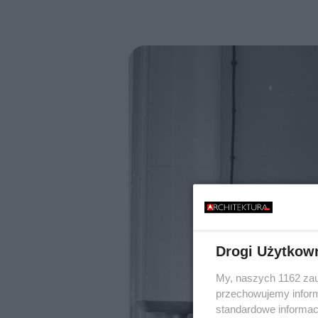
Drogi Użytkow
My, naszych 1162 zau
przechowujemy informa
standardowe informac