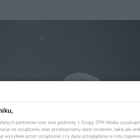
niku,
fanych partnerów oraz inne podmioty z Grupy ZPR Media uzyskujem
cje na urządzeniu oraz przetwarzamy dane osobowe, takie jak unika
je wysyłane przez urządzenie czy dane przeglądania w celu zapewn