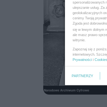
spersonalizowanych re
ulepszanie usług. Za
geolokalizacyjnych or
cenimy Twoją prywatno
Zgoda jest dobrowoln
się w lewym dolnym r
ale masz prawo sprzec
witrynie.
Zapoznaj się z poniż
internetowych. Szcze
Prywatności
i
Cookie
PARTNERZY