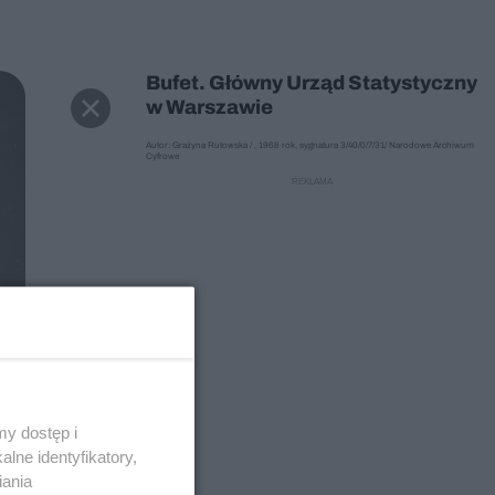
Bufet. Główny Urząd Statystyczny
w Warszawie
Autor: Grażyna Rutowska / , 1968 rok, sygnatura 3/40/0/7/31/ Narodowe Archiwum
Cyfrowe
y dostęp i
lne identyfikatory,
iania