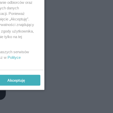
anie odbiorców oraz
nych danych
kacji. Ponieważ
ięcie „Akceptuję”.
ywatności znajdujący
ą zgody użytkownika,
 tylko na tej
 naszych serwisów
esz w
Polityce
Akceptuję