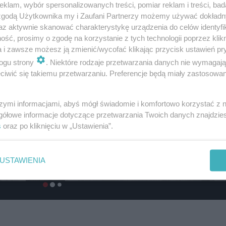
klam, wybór spersonalizowanych treści, pomiar reklam i treści, bad
 zgodą Użytkownika my i Zaufani Partnerzy możemy używać dokład
az aktywnie skanować charakterystykę urządzenia do celów identyfi
ść, prosimy o zgodę na korzystanie z tych technologii poprzez klikn
a i zawsze możesz ją zmienić/wycofać klikając przycisk ustawień pr
ogu strony
. Niektóre rodzaje przetwarzania danych nie wymagaj
iwić się takiemu przetwarzaniu. Preferencje będą miały zastosowanie
szymi informacjami, abyś mógł świadomie i komfortowo korzystać z
gółowe informacje dotyczące przetwarzania Twoich danych znajdzi
s
oraz po kliknięciu w „Ustawienia”.
USTAWIENIA