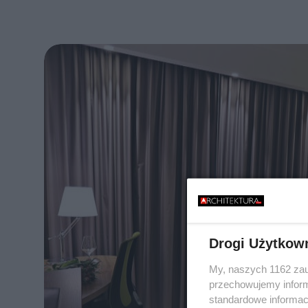
Drogi Użytkow
My, naszych 1162 zau
przechowujemy informa
standardowe informac