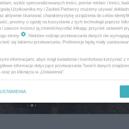
klam, wybór spersonalizowanych treści, pomiar reklam i treści, bad
 zgodą Użytkownika my i Zaufani Partnerzy możemy używać dokład
az aktywnie skanować charakterystykę urządzenia do celów identyfi
ść, prosimy o zgodę na korzystanie z tych technologii poprzez klikn
a i zawsze możesz ją zmienić/wycofać klikając przycisk ustawień pr
ogu strony
. Niektóre rodzaje przetwarzania danych nie wymagaj
iwić się takiemu przetwarzaniu. Preferencje będą miały zastosowanie
szymi informacjami, abyś mógł świadomie i komfortowo korzystać z
gółowe informacje dotyczące przetwarzania Twoich danych znajdzi
s
oraz po kliknięciu w „Ustawienia”.
USTAWIENIA