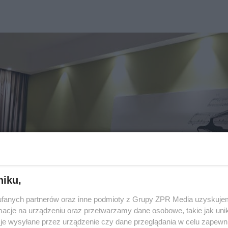
niku,
fanych partnerów oraz inne podmioty z Grupy ZPR Media uzyskujem
cje na urządzeniu oraz przetwarzamy dane osobowe, takie jak unika
je wysyłane przez urządzenie czy dane przeglądania w celu zapewn