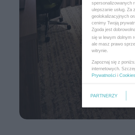
spersonalizowanych re
ulepszanie usług. Za
geolokalizacyjnych or
cenimy Twoją prywatno
Zgoda jest dobrowoln
się w lewym dolnym r
ale masz prawo sprzec
witrynie.
Zapoznaj się z poniż
internetowych. Szcze
Prywatności
i
Cookie
PARTNERZY