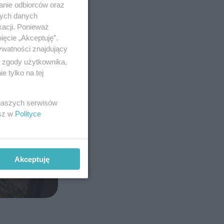
anie odbiorców oraz
nych danych
kacji. Ponieważ
ięcie „Akceptuję”.
ywatności znajdujący
ą zgody użytkownika,
 tylko na tej
 naszych serwisów
esz w
Polityce
Akceptuję