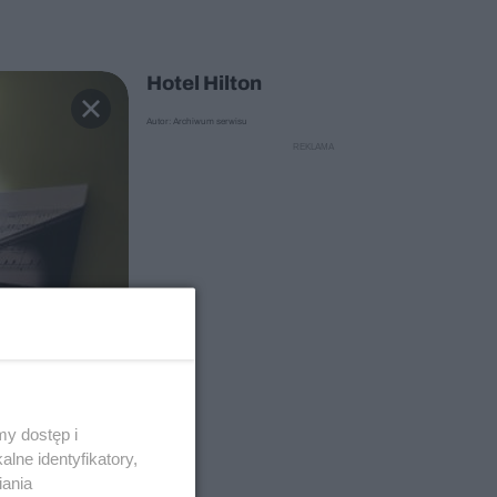
Hotel Hilton
Autor: Archiwum serwisu
y dostęp i
lne identyfikatory,
iania