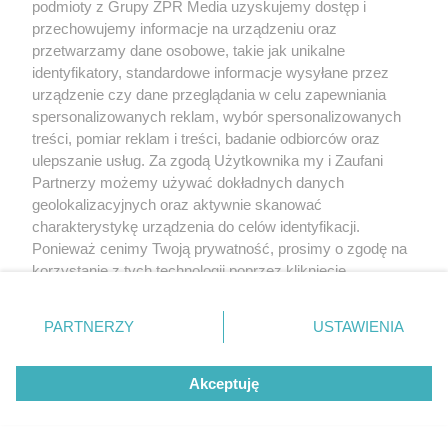
podmioty z Grupy ZPR Media uzyskujemy dostęp i
przechowujemy informacje na urządzeniu oraz
przetwarzamy dane osobowe, takie jak unikalne
identyfikatory, standardowe informacje wysyłane przez
urządzenie czy dane przeglądania w celu zapewniania
spersonalizowanych reklam, wybór spersonalizowanych
treści, pomiar reklam i treści, badanie odbiorców oraz
ulepszanie usług. Za zgodą Użytkownika my i Zaufani
Partnerzy możemy używać dokładnych danych
geolokalizacyjnych oraz aktywnie skanować
charakterystykę urządzenia do celów identyfikacji.
Ponieważ cenimy Twoją prywatność, prosimy o zgodę na
korzystanie z tych technologii poprzez kliknięcie
„Akceptuję”. Zgoda jest dobrowolna i zawsze możesz ją
zmienić/wycofać klikając przycisk ustawień prywatności
PARTNERZY
USTAWIENIA
znajdujący się w lewym dolnym rogu strony
. Niektóre
rodzaje przetwarzania danych nie wymagają zgody
Akceptuję
użytkownika, ale masz prawo sprzeciwić się takiemu
przetwarzaniu. Preferencje będą miały zastosowanie tylko
na tej witrynie.