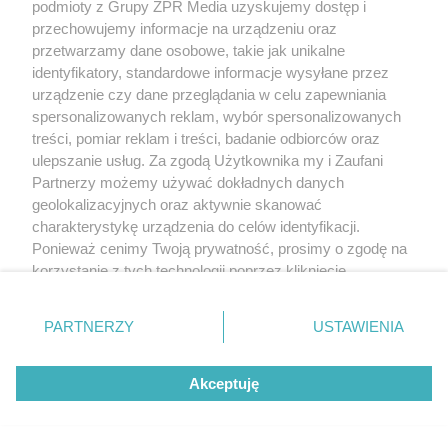
podmioty z Grupy ZPR Media uzyskujemy dostęp i
przechowujemy informacje na urządzeniu oraz
przetwarzamy dane osobowe, takie jak unikalne
identyfikatory, standardowe informacje wysyłane przez
urządzenie czy dane przeglądania w celu zapewniania
spersonalizowanych reklam, wybór spersonalizowanych
treści, pomiar reklam i treści, badanie odbiorców oraz
ulepszanie usług. Za zgodą Użytkownika my i Zaufani
Partnerzy możemy używać dokładnych danych
geolokalizacyjnych oraz aktywnie skanować
charakterystykę urządzenia do celów identyfikacji.
Ponieważ cenimy Twoją prywatność, prosimy o zgodę na
korzystanie z tych technologii poprzez kliknięcie
„Akceptuję”. Zgoda jest dobrowolna i zawsze możesz ją
zmienić/wycofać klikając przycisk ustawień prywatności
PARTNERZY
USTAWIENIA
znajdujący się w lewym dolnym rogu strony
. Niektóre
rodzaje przetwarzania danych nie wymagają zgody
Akceptuję
użytkownika, ale masz prawo sprzeciwić się takiemu
przetwarzaniu. Preferencje będą miały zastosowanie tylko
na tej witrynie.