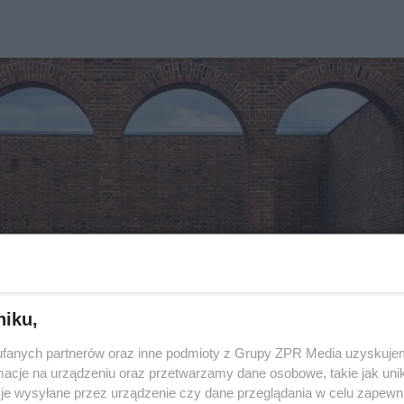
niku,
fanych partnerów oraz inne podmioty z Grupy ZPR Media uzyskujem
cje na urządzeniu oraz przetwarzamy dane osobowe, takie jak unika
je wysyłane przez urządzenie czy dane przeglądania w celu zapewn