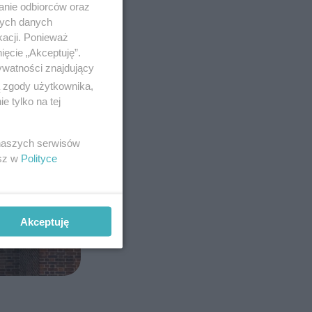
anie odbiorców oraz
nych danych
kacji. Ponieważ
ięcie „Akceptuję”.
ywatności znajdujący
ą zgody użytkownika,
 tylko na tej
 naszych serwisów
esz w
Polityce
Akceptuję