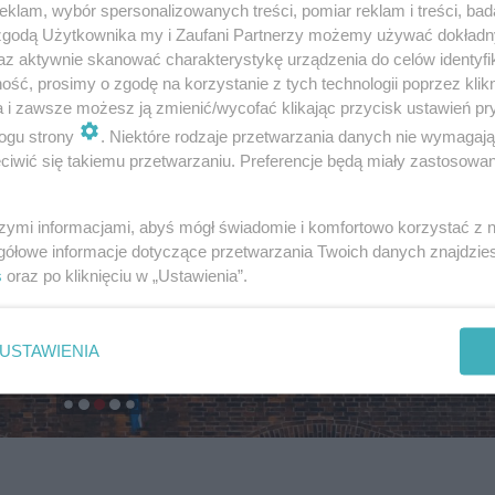
klam, wybór spersonalizowanych treści, pomiar reklam i treści, bad
 zgodą Użytkownika my i Zaufani Partnerzy możemy używać dokład
az aktywnie skanować charakterystykę urządzenia do celów identyfi
ść, prosimy o zgodę na korzystanie z tych technologii poprzez klikn
a i zawsze możesz ją zmienić/wycofać klikając przycisk ustawień pr
ogu strony
. Niektóre rodzaje przetwarzania danych nie wymagaj
iwić się takiemu przetwarzaniu. Preferencje będą miały zastosowanie
szymi informacjami, abyś mógł świadomie i komfortowo korzystać z
gółowe informacje dotyczące przetwarzania Twoich danych znajdzi
s
oraz po kliknięciu w „Ustawienia”.
USTAWIENIA