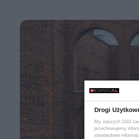
Drogi Użytkow
My, naszych 1162 zau
przechowujemy informa
standardowe informac