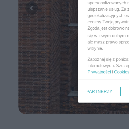
spersonalizowanych re
ulepszanie usług. Za
geolokalizacyjnych or
cenimy Twoją prywatno
Zgoda jest dobrowoln
się w lewym dolnym r
ale masz prawo sprzec
witrynie.
Zapoznaj się z poniż
internetowych. Szcze
Prywatności
i
Cookie
PARTNERZY