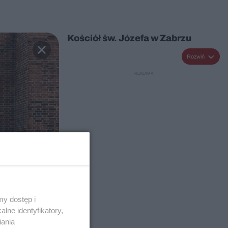
Kościół św. Józefa w Zabrzu
Rozwiń
y dostęp i
lne identyfikatory,
iania