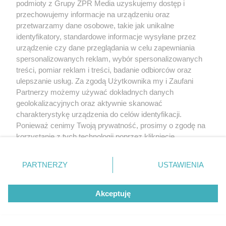
podmioty z Grupy ZPR Media uzyskujemy dostęp i
przechowujemy informacje na urządzeniu oraz
przetwarzamy dane osobowe, takie jak unikalne
identyfikatory, standardowe informacje wysyłane przez
urządzenie czy dane przeglądania w celu zapewniania
spersonalizowanych reklam, wybór spersonalizowanych
treści, pomiar reklam i treści, badanie odbiorców oraz
ulepszanie usług. Za zgodą Użytkownika my i Zaufani
Partnerzy możemy używać dokładnych danych
geolokalizacyjnych oraz aktywnie skanować
charakterystykę urządzenia do celów identyfikacji.
Ponieważ cenimy Twoją prywatność, prosimy o zgodę na
korzystanie z tych technologii poprzez kliknięcie
„Akceptuję”. Zgoda jest dobrowolna i zawsze możesz ją
zmienić/wycofać klikając przycisk ustawień prywatności
PARTNERZY
USTAWIENIA
znajdujący się w lewym dolnym rogu strony
. Niektóre
rodzaje przetwarzania danych nie wymagają zgody
Akceptuję
użytkownika, ale masz prawo sprzeciwić się takiemu
przetwarzaniu. Preferencje będą miały zastosowanie tylko
na tej witrynie.