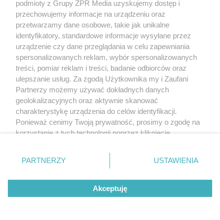
podmioty z Grupy ZPR Media uzyskujemy dostęp i
przechowujemy informacje na urządzeniu oraz
przetwarzamy dane osobowe, takie jak unikalne
identyfikatory, standardowe informacje wysyłane przez
urządzenie czy dane przeglądania w celu zapewniania
spersonalizowanych reklam, wybór spersonalizowanych
treści, pomiar reklam i treści, badanie odbiorców oraz
ulepszanie usług. Za zgodą Użytkownika my i Zaufani
Partnerzy możemy używać dokładnych danych
geolokalizacyjnych oraz aktywnie skanować
charakterystykę urządzenia do celów identyfikacji.
Ponieważ cenimy Twoją prywatność, prosimy o zgodę na
korzystanie z tych technologii poprzez kliknięcie
„Akceptuję”. Zgoda jest dobrowolna i zawsze możesz ją
zmienić/wycofać klikając przycisk ustawień prywatności
PARTNERZY
USTAWIENIA
znajdujący się w lewym dolnym rogu strony
. Niektóre
rodzaje przetwarzania danych nie wymagają zgody
Akceptuję
użytkownika, ale masz prawo sprzeciwić się takiemu
przetwarzaniu. Preferencje będą miały zastosowanie tylko
na tej witrynie.