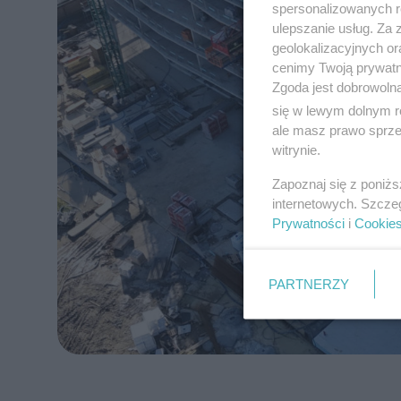
spersonalizowanych re
ulepszanie usług. Za
geolokalizacyjnych or
cenimy Twoją prywatno
Zgoda jest dobrowoln
się w lewym dolnym r
ale masz prawo sprzec
witrynie.
Zapoznaj się z poniż
internetowych. Szcze
Prywatności
i
Cookie
PARTNERZY