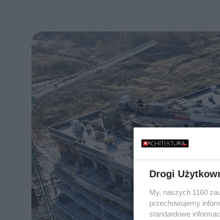
Drogi Użytkow
My, naszych 1160 zau
przechowujemy informa
standardowe informac