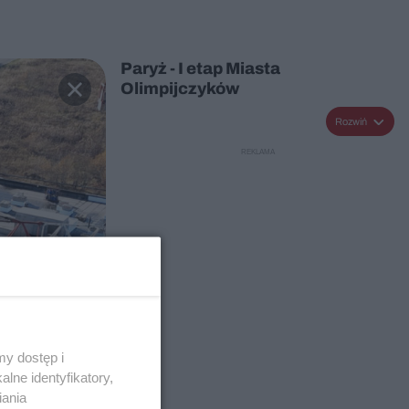
Paryż - I etap Miasta
Olimpijczyków
Rozwiń
y dostęp i
lne identyfikatory,
iania