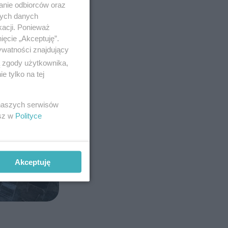
anie odbiorców oraz
nych danych
kacji. Ponieważ
ięcie „Akceptuję”.
ywatności znajdujący
ą zgody użytkownika,
 tylko na tej
 naszych serwisów
esz w
Polityce
Akceptuję