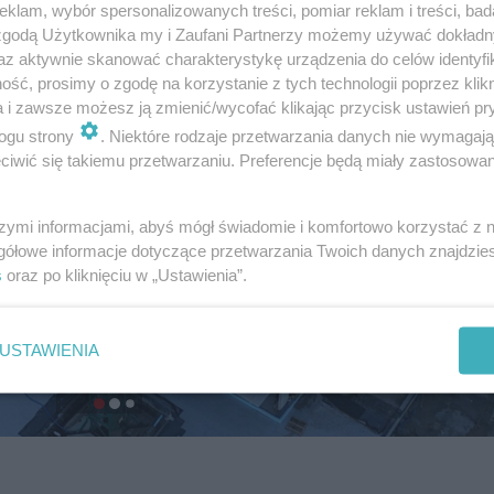
klam, wybór spersonalizowanych treści, pomiar reklam i treści, bad
 zgodą Użytkownika my i Zaufani Partnerzy możemy używać dokład
az aktywnie skanować charakterystykę urządzenia do celów identyfi
ść, prosimy o zgodę na korzystanie z tych technologii poprzez klikn
a i zawsze możesz ją zmienić/wycofać klikając przycisk ustawień pr
ogu strony
. Niektóre rodzaje przetwarzania danych nie wymagaj
iwić się takiemu przetwarzaniu. Preferencje będą miały zastosowanie
szymi informacjami, abyś mógł świadomie i komfortowo korzystać z
gółowe informacje dotyczące przetwarzania Twoich danych znajdzi
s
oraz po kliknięciu w „Ustawienia”.
USTAWIENIA