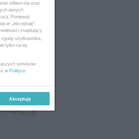
anie odbiorców oraz
nych danych
kacji. Ponieważ
ięcie „Akceptuję”.
ywatności znajdujący
ą zgody użytkownika,
 tylko na tej
 naszych serwisów
esz w
Polityce
Akceptuję