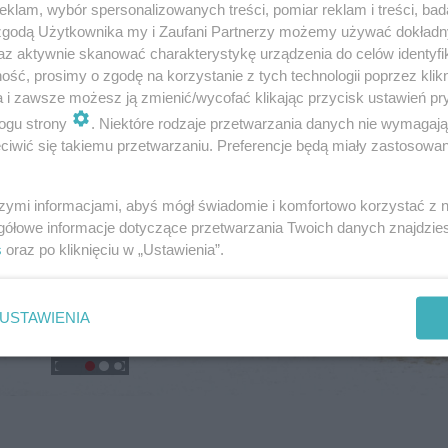
klam, wybór spersonalizowanych treści, pomiar reklam i treści, bad
 zgodą Użytkownika my i Zaufani Partnerzy możemy używać dokład
az aktywnie skanować charakterystykę urządzenia do celów identyfi
ść, prosimy o zgodę na korzystanie z tych technologii poprzez klikn
a i zawsze możesz ją zmienić/wycofać klikając przycisk ustawień pr
ogu strony
. Niektóre rodzaje przetwarzania danych nie wymagaj
iwić się takiemu przetwarzaniu. Preferencje będą miały zastosowanie
szymi informacjami, abyś mógł świadomie i komfortowo korzystać z
gółowe informacje dotyczące przetwarzania Twoich danych znajdzi
s
oraz po kliknięciu w „Ustawienia”.
USTAWIENIA