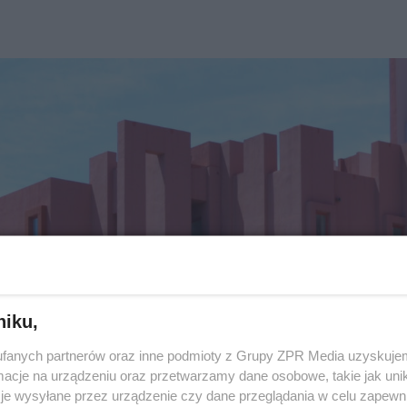
niku,
fanych partnerów oraz inne podmioty z Grupy ZPR Media uzyskujem
cje na urządzeniu oraz przetwarzamy dane osobowe, takie jak unika
je wysyłane przez urządzenie czy dane przeglądania w celu zapewn