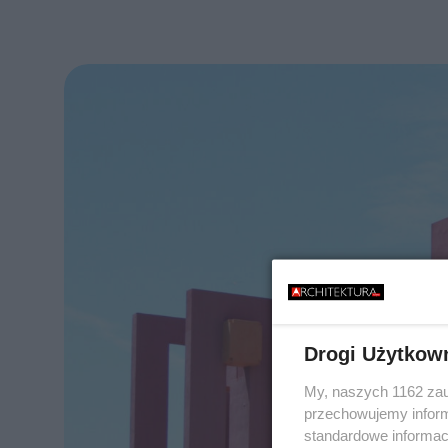
Drogi Użytkow
My, naszych 1162 zau
przechowujemy informa
standardowe informac