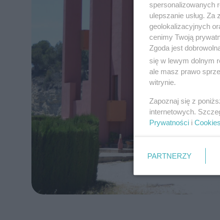
spersonalizowanych re
ulepszanie usług. Za
geolokalizacyjnych or
cenimy Twoją prywatno
Zgoda jest dobrowoln
się w lewym dolnym r
ale masz prawo sprzec
witrynie.
Zapoznaj się z poniż
internetowych. Szcze
Prywatności
i
Cookie
PARTNERZY