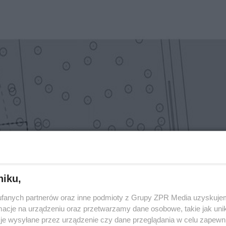
niku,
fanych partnerów oraz inne podmioty z Grupy ZPR Media uzyskujem
cje na urządzeniu oraz przetwarzamy dane osobowe, takie jak unika
je wysyłane przez urządzenie czy dane przeglądania w celu zapewn