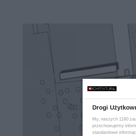
Drogi Użytkow
My, naszych 1160 zau
przechowujemy informa
standardowe informac