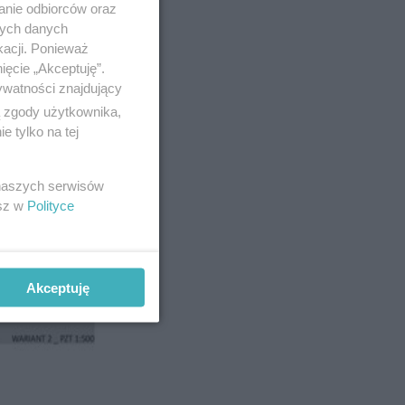
anie odbiorców oraz
nych danych
kacji. Ponieważ
ięcie „Akceptuję”.
ywatności znajdujący
ą zgody użytkownika,
 tylko na tej
 naszych serwisów
esz w
Polityce
Akceptuję