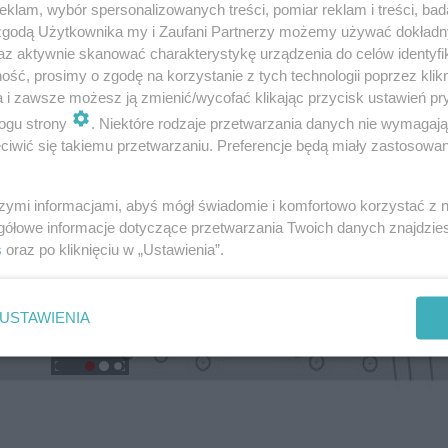
klam, wybór spersonalizowanych treści, pomiar reklam i treści, bad
 zgodą Użytkownika my i Zaufani Partnerzy możemy używać dokład
az aktywnie skanować charakterystykę urządzenia do celów identyfi
ść, prosimy o zgodę na korzystanie z tych technologii poprzez klikn
a i zawsze możesz ją zmienić/wycofać klikając przycisk ustawień pr
ogu strony
. Niektóre rodzaje przetwarzania danych nie wymagaj
iwić się takiemu przetwarzaniu. Preferencje będą miały zastosowanie
szymi informacjami, abyś mógł świadomie i komfortowo korzystać z
gółowe informacje dotyczące przetwarzania Twoich danych znajdzi
s
oraz po kliknięciu w „Ustawienia”.
USTAWIENIA