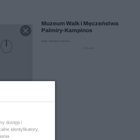
Muzeum Walk i Męczeństwa
Palmiry-Kampinos
Autor: Archiwum serwisu
y dostęp i
lne identyfikatory,
iania