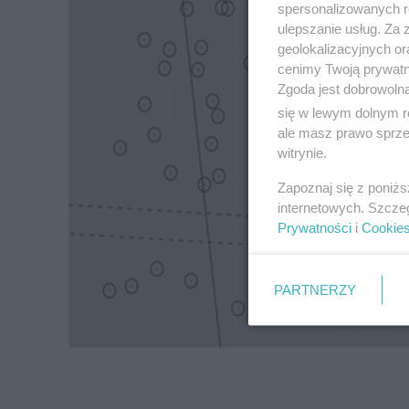
spersonalizowanych re
ulepszanie usług. Za
geolokalizacyjnych or
cenimy Twoją prywatno
Zgoda jest dobrowoln
się w lewym dolnym r
ale masz prawo sprzec
witrynie.
Zapoznaj się z poniż
internetowych. Szcze
Prywatności
i
Cookie
PARTNERZY