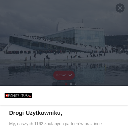
Rozwiń
Drogi Użytkowniku,
My, naszych 1162 zaufanych partnerów oraz inne