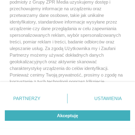
podmioty z Grupy ZPR Media uzyskujemy dostęp i
przechowujemy informacje na urządzeniu oraz
przetwarzamy dane osobowe, takie jak unikalne
identyfikatory, standardowe informacje wysyłane przez
urządzenie czy dane przeglądania w celu zapewniania
spersonalizowanych reklam, wybór spersonalizowanych
treści, pomiar reklam i treści, badanie odbiorców oraz
ulepszanie usług. Za zgodą Użytkownika my i Zaufani
Partnerzy możemy używać dokładnych danych
geolokalizacyjnych oraz aktywnie skanować
charakterystykę urządzenia do celów identyfikacji.
Ponieważ cenimy Twoją prywatność, prosimy o zgodę na
korzystanie z tych technologii poprzez kliknięcie
„Akceptuję”. Zgoda jest dobrowolna i zawsze możesz ją
zmienić/wycofać klikając przycisk ustawień prywatności
PARTNERZY
USTAWIENIA
znajdujący się w lewym dolnym rogu strony
. Niektóre
rodzaje przetwarzania danych nie wymagają zgody
Akceptuję
użytkownika, ale masz prawo sprzeciwić się takiemu
przetwarzaniu. Preferencje będą miały zastosowanie tylko
na tej witrynie.