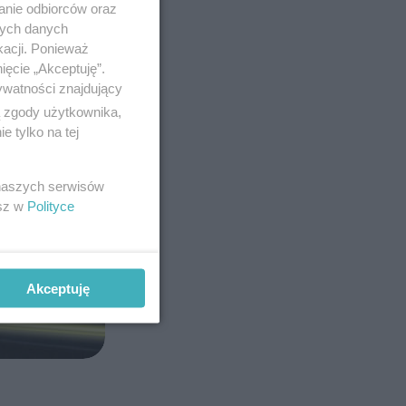
anie odbiorców oraz
nych danych
kacji. Ponieważ
ięcie „Akceptuję”.
ywatności znajdujący
ą zgody użytkownika,
 tylko na tej
 naszych serwisów
esz w
Polityce
Akceptuję