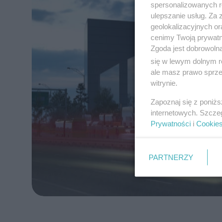
spersonalizowanych re
ulepszanie usług. Za
geolokalizacyjnych or
cenimy Twoją prywatno
Zgoda jest dobrowoln
się w lewym dolnym r
ale masz prawo sprzec
witrynie.
Zapoznaj się z poniż
internetowych. Szcze
Prywatności
i
Cookie
PARTNERZY