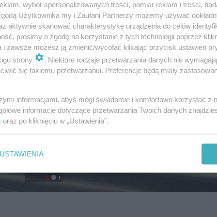
klam, wybór spersonalizowanych treści, pomiar reklam i treści, bad
 zgodą Użytkownika my i Zaufani Partnerzy możemy używać dokład
az aktywnie skanować charakterystykę urządzenia do celów identyfi
ść, prosimy o zgodę na korzystanie z tych technologii poprzez klikn
a i zawsze możesz ją zmienić/wycofać klikając przycisk ustawień pr
ogu strony
. Niektóre rodzaje przetwarzania danych nie wymagaj
iwić się takiemu przetwarzaniu. Preferencje będą miały zastosowanie
szymi informacjami, abyś mógł świadomie i komfortowo korzystać z
gółowe informacje dotyczące przetwarzania Twoich danych znajdzi
s
oraz po kliknięciu w „Ustawienia”.
USTAWIENIA