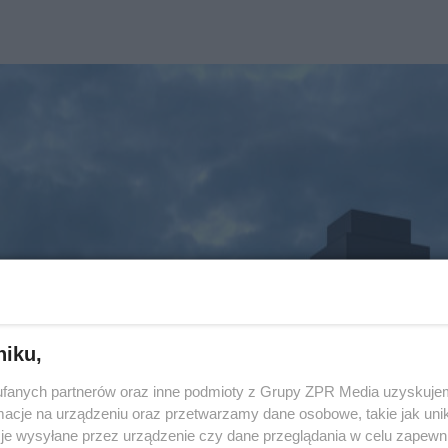
niku,
fanych partnerów oraz inne podmioty z Grupy ZPR Media uzyskujem
cje na urządzeniu oraz przetwarzamy dane osobowe, takie jak unika
je wysyłane przez urządzenie czy dane przeglądania w celu zapewn