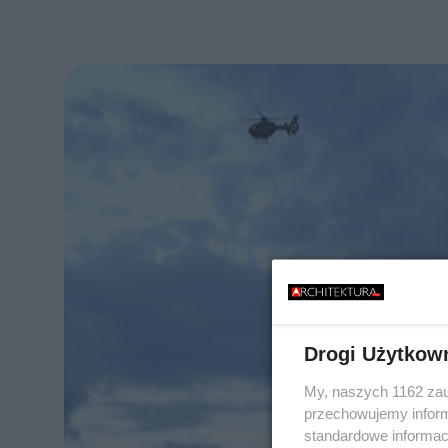
Drogi Użytkow
My, naszych 1162 zau
przechowujemy informa
standardowe informac