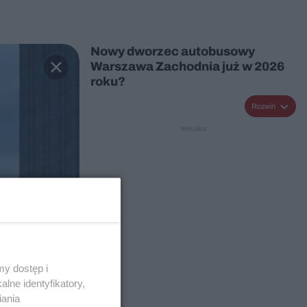
Nowy dworzec autobusowy
Warszawa Zachodnia już w 2026
roku?
Rozwiń
y dostęp i
lne identyfikatory,
iania