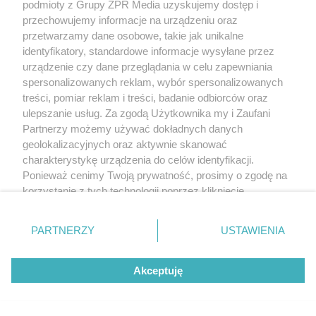
podmioty z Grupy ZPR Media uzyskujemy dostęp i
przechowujemy informacje na urządzeniu oraz
przetwarzamy dane osobowe, takie jak unikalne
identyfikatory, standardowe informacje wysyłane przez
urządzenie czy dane przeglądania w celu zapewniania
spersonalizowanych reklam, wybór spersonalizowanych
treści, pomiar reklam i treści, badanie odbiorców oraz
ulepszanie usług. Za zgodą Użytkownika my i Zaufani
Partnerzy możemy używać dokładnych danych
geolokalizacyjnych oraz aktywnie skanować
charakterystykę urządzenia do celów identyfikacji.
Ponieważ cenimy Twoją prywatność, prosimy o zgodę na
korzystanie z tych technologii poprzez kliknięcie
„Akceptuję”. Zgoda jest dobrowolna i zawsze możesz ją
zmienić/wycofać klikając przycisk ustawień prywatności
PARTNERZY
USTAWIENIA
znajdujący się w lewym dolnym rogu strony
. Niektóre
rodzaje przetwarzania danych nie wymagają zgody
Akceptuję
użytkownika, ale masz prawo sprzeciwić się takiemu
przetwarzaniu. Preferencje będą miały zastosowanie tylko
na tej witrynie.