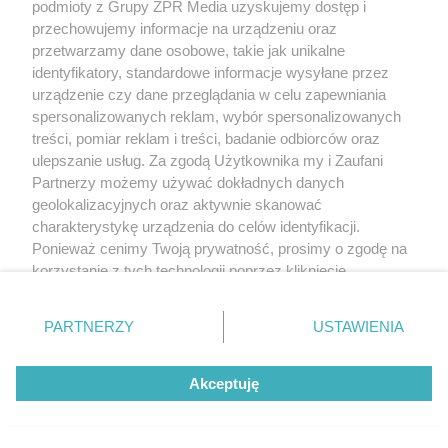
podmioty z Grupy ZPR Media uzyskujemy dostęp i
przechowujemy informacje na urządzeniu oraz
przetwarzamy dane osobowe, takie jak unikalne
identyfikatory, standardowe informacje wysyłane przez
urządzenie czy dane przeglądania w celu zapewniania
spersonalizowanych reklam, wybór spersonalizowanych
treści, pomiar reklam i treści, badanie odbiorców oraz
ulepszanie usług. Za zgodą Użytkownika my i Zaufani
Partnerzy możemy używać dokładnych danych
geolokalizacyjnych oraz aktywnie skanować
charakterystykę urządzenia do celów identyfikacji.
Ponieważ cenimy Twoją prywatność, prosimy o zgodę na
korzystanie z tych technologii poprzez kliknięcie
„Akceptuję”. Zgoda jest dobrowolna i zawsze możesz ją
zmienić/wycofać klikając przycisk ustawień prywatności
PARTNERZY
USTAWIENIA
znajdujący się w lewym dolnym rogu strony
. Niektóre
rodzaje przetwarzania danych nie wymagają zgody
Akceptuję
użytkownika, ale masz prawo sprzeciwić się takiemu
przetwarzaniu. Preferencje będą miały zastosowanie tylko
na tej witrynie.