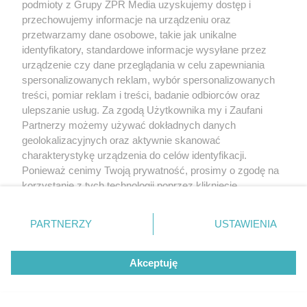
podmioty z Grupy ZPR Media uzyskujemy dostęp i
przechowujemy informacje na urządzeniu oraz
przetwarzamy dane osobowe, takie jak unikalne
identyfikatory, standardowe informacje wysyłane przez
urządzenie czy dane przeglądania w celu zapewniania
spersonalizowanych reklam, wybór spersonalizowanych
treści, pomiar reklam i treści, badanie odbiorców oraz
ulepszanie usług. Za zgodą Użytkownika my i Zaufani
Partnerzy możemy używać dokładnych danych
geolokalizacyjnych oraz aktywnie skanować
charakterystykę urządzenia do celów identyfikacji.
Ponieważ cenimy Twoją prywatność, prosimy o zgodę na
korzystanie z tych technologii poprzez kliknięcie
„Akceptuję”. Zgoda jest dobrowolna i zawsze możesz ją
zmienić/wycofać klikając przycisk ustawień prywatności
PARTNERZY
USTAWIENIA
znajdujący się w lewym dolnym rogu strony
. Niektóre
rodzaje przetwarzania danych nie wymagają zgody
Akceptuję
użytkownika, ale masz prawo sprzeciwić się takiemu
przetwarzaniu. Preferencje będą miały zastosowanie tylko
na tej witrynie.