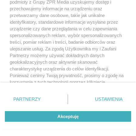
podmioty z Grupy ZPR Media uzyskujemy dostęp i
przechowujemy informacje na urządzeniu oraz
przetwarzamy dane osobowe, takie jak unikalne
identyfikatory, standardowe informacje wysyłane przez
urządzenie czy dane przeglądania w celu zapewniania
spersonalizowanych reklam, wybór spersonalizowanych
treści, pomiar reklam i treści, badanie odbiorców oraz
ulepszanie usług. Za zgodą Użytkownika my i Zaufani
Partnerzy możemy używać dokładnych danych
geolokalizacyjnych oraz aktywnie skanować
charakterystykę urządzenia do celów identyfikacji.
Ponieważ cenimy Twoją prywatność, prosimy o zgodę na
korzystanie z tych technologii poprzez kliknięcie
„Akceptuję”. Zgoda jest dobrowolna i zawsze możesz ją
zmienić/wycofać klikając przycisk ustawień prywatności
PARTNERZY
USTAWIENIA
znajdujący się w lewym dolnym rogu strony
. Niektóre
rodzaje przetwarzania danych nie wymagają zgody
Akceptuję
użytkownika, ale masz prawo sprzeciwić się takiemu
przetwarzaniu. Preferencje będą miały zastosowanie tylko
na tej witrynie.