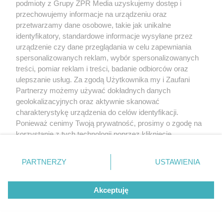
podmioty z Grupy ZPR Media uzyskujemy dostęp i
przechowujemy informacje na urządzeniu oraz
przetwarzamy dane osobowe, takie jak unikalne
identyfikatory, standardowe informacje wysyłane przez
urządzenie czy dane przeglądania w celu zapewniania
spersonalizowanych reklam, wybór spersonalizowanych
treści, pomiar reklam i treści, badanie odbiorców oraz
ulepszanie usług. Za zgodą Użytkownika my i Zaufani
Partnerzy możemy używać dokładnych danych
geolokalizacyjnych oraz aktywnie skanować
charakterystykę urządzenia do celów identyfikacji.
Ponieważ cenimy Twoją prywatność, prosimy o zgodę na
korzystanie z tych technologii poprzez kliknięcie
„Akceptuję”. Zgoda jest dobrowolna i zawsze możesz ją
zmienić/wycofać klikając przycisk ustawień prywatności
PARTNERZY
USTAWIENIA
znajdujący się w lewym dolnym rogu strony
. Niektóre
rodzaje przetwarzania danych nie wymagają zgody
Akceptuję
użytkownika, ale masz prawo sprzeciwić się takiemu
przetwarzaniu. Preferencje będą miały zastosowanie tylko
na tej witrynie.