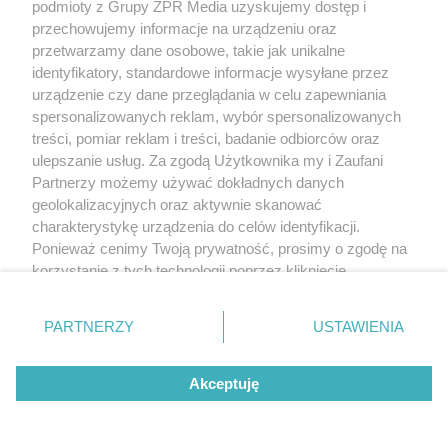
podmioty z Grupy ZPR Media uzyskujemy dostęp i
przechowujemy informacje na urządzeniu oraz
przetwarzamy dane osobowe, takie jak unikalne
identyfikatory, standardowe informacje wysyłane przez
urządzenie czy dane przeglądania w celu zapewniania
spersonalizowanych reklam, wybór spersonalizowanych
treści, pomiar reklam i treści, badanie odbiorców oraz
ulepszanie usług. Za zgodą Użytkownika my i Zaufani
Partnerzy możemy używać dokładnych danych
geolokalizacyjnych oraz aktywnie skanować
charakterystykę urządzenia do celów identyfikacji.
Ponieważ cenimy Twoją prywatność, prosimy o zgodę na
korzystanie z tych technologii poprzez kliknięcie
„Akceptuję”. Zgoda jest dobrowolna i zawsze możesz ją
zmienić/wycofać klikając przycisk ustawień prywatności
PARTNERZY
USTAWIENIA
znajdujący się w lewym dolnym rogu strony
. Niektóre
rodzaje przetwarzania danych nie wymagają zgody
Akceptuję
użytkownika, ale masz prawo sprzeciwić się takiemu
przetwarzaniu. Preferencje będą miały zastosowanie tylko
na tej witrynie.