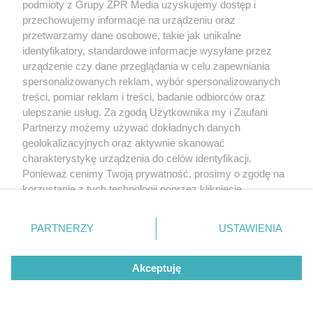
podmioty z Grupy ZPR Media uzyskujemy dostęp i
przechowujemy informacje na urządzeniu oraz
przetwarzamy dane osobowe, takie jak unikalne
identyfikatory, standardowe informacje wysyłane przez
urządzenie czy dane przeglądania w celu zapewniania
spersonalizowanych reklam, wybór spersonalizowanych
treści, pomiar reklam i treści, badanie odbiorców oraz
ulepszanie usług. Za zgodą Użytkownika my i Zaufani
Partnerzy możemy używać dokładnych danych
geolokalizacyjnych oraz aktywnie skanować
charakterystykę urządzenia do celów identyfikacji.
Ponieważ cenimy Twoją prywatność, prosimy o zgodę na
korzystanie z tych technologii poprzez kliknięcie
„Akceptuję”. Zgoda jest dobrowolna i zawsze możesz ją
zmienić/wycofać klikając przycisk ustawień prywatności
PARTNERZY
USTAWIENIA
znajdujący się w lewym dolnym rogu strony
. Niektóre
rodzaje przetwarzania danych nie wymagają zgody
Akceptuję
użytkownika, ale masz prawo sprzeciwić się takiemu
przetwarzaniu. Preferencje będą miały zastosowanie tylko
na tej witrynie.