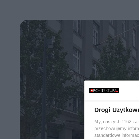
Drogi Użytkow
My, naszych 1162 zau
przechowujemy informa
standardowe informac