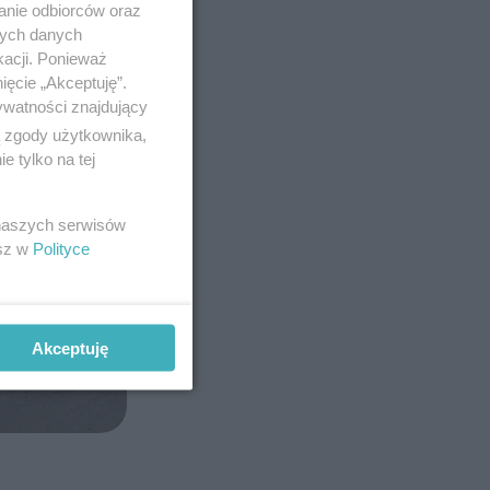
anie odbiorców oraz
nych danych
kacji. Ponieważ
ięcie „Akceptuję”.
ywatności znajdujący
ą zgody użytkownika,
 tylko na tej
 naszych serwisów
esz w
Polityce
Akceptuję