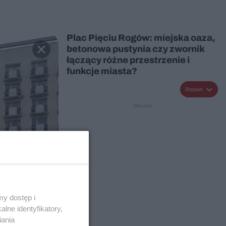
Plac Pięciu Rogów: miejska oaza,
betonowa pustynia czy zwornik
łączący różne przestrzenie i
funkcje miasta?
Rozwiń
y dostęp i
lne identyfikatory,
iania