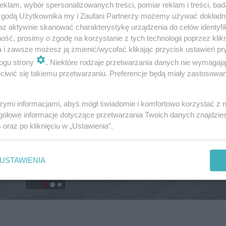
klam, wybór spersonalizowanych treści, pomiar reklam i treści, bad
 zgodą Użytkownika my i Zaufani Partnerzy możemy używać dokład
az aktywnie skanować charakterystykę urządzenia do celów identyfi
ść, prosimy o zgodę na korzystanie z tych technologii poprzez klikn
a i zawsze możesz ją zmienić/wycofać klikając przycisk ustawień pr
ogu strony
. Niektóre rodzaje przetwarzania danych nie wymagaj
iwić się takiemu przetwarzaniu. Preferencje będą miały zastosowanie
szymi informacjami, abyś mógł świadomie i komfortowo korzystać z
gółowe informacje dotyczące przetwarzania Twoich danych znajdzi
s
oraz po kliknięciu w „Ustawienia”.
USTAWIENIA