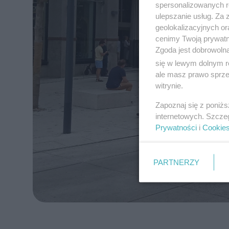
spersonalizowanych re
ulepszanie usług. Za
geolokalizacyjnych or
cenimy Twoją prywatno
Zgoda jest dobrowoln
się w lewym dolnym r
ale masz prawo sprzec
witrynie.
Zapoznaj się z poniż
internetowych. Szcze
Prywatności
i
Cookie
PARTNERZY