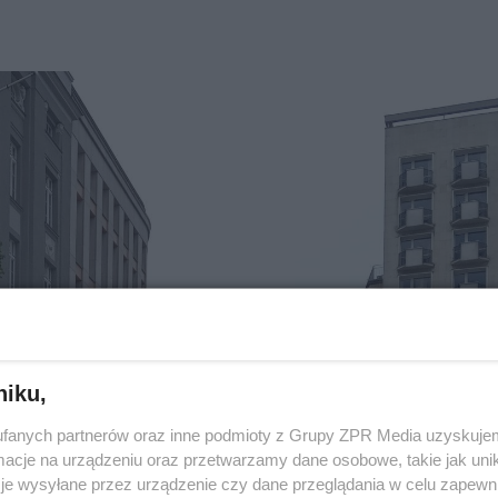
niku,
fanych partnerów oraz inne podmioty z Grupy ZPR Media uzyskujem
cje na urządzeniu oraz przetwarzamy dane osobowe, takie jak unika
je wysyłane przez urządzenie czy dane przeglądania w celu zapewn