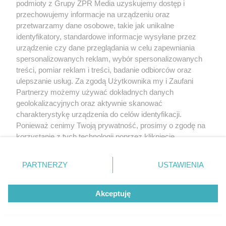
podmioty z Grupy ZPR Media uzyskujemy dostęp i
przechowujemy informacje na urządzeniu oraz
przetwarzamy dane osobowe, takie jak unikalne
identyfikatory, standardowe informacje wysyłane przez
urządzenie czy dane przeglądania w celu zapewniania
spersonalizowanych reklam, wybór spersonalizowanych
treści, pomiar reklam i treści, badanie odbiorców oraz
ulepszanie usług. Za zgodą Użytkownika my i Zaufani
Partnerzy możemy używać dokładnych danych
geolokalizacyjnych oraz aktywnie skanować
charakterystykę urządzenia do celów identyfikacji.
Ponieważ cenimy Twoją prywatność, prosimy o zgodę na
korzystanie z tych technologii poprzez kliknięcie
„Akceptuję”. Zgoda jest dobrowolna i zawsze możesz ją
zmienić/wycofać klikając przycisk ustawień prywatności
PARTNERZY
USTAWIENIA
znajdujący się w lewym dolnym rogu strony
. Niektóre
rodzaje przetwarzania danych nie wymagają zgody
Akceptuję
użytkownika, ale masz prawo sprzeciwić się takiemu
przetwarzaniu. Preferencje będą miały zastosowanie tylko
na tej witrynie.