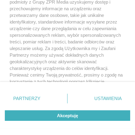
podmioty z Grupy ZPR Media uzyskujemy dostęp i
przechowujemy informacje na urządzeniu oraz
przetwarzamy dane osobowe, takie jak unikalne
identyfikatory, standardowe informacje wysyłane przez
urządzenie czy dane przeglądania w celu zapewniania
spersonalizowanych reklam, wybór spersonalizowanych
treści, pomiar reklam i treści, badanie odbiorców oraz
ulepszanie usług. Za zgodą Użytkownika my i Zaufani
Partnerzy możemy używać dokładnych danych
geolokalizacyjnych oraz aktywnie skanować
charakterystykę urządzenia do celów identyfikacji.
Ponieważ cenimy Twoją prywatność, prosimy o zgodę na
korzystanie z tych technologii poprzez kliknięcie
„Akceptuję”. Zgoda jest dobrowolna i zawsze możesz ją
zmienić/wycofać klikając przycisk ustawień prywatności
PARTNERZY
USTAWIENIA
znajdujący się w lewym dolnym rogu strony
. Niektóre
rodzaje przetwarzania danych nie wymagają zgody
Akceptuję
użytkownika, ale masz prawo sprzeciwić się takiemu
przetwarzaniu. Preferencje będą miały zastosowanie tylko
na tej witrynie.