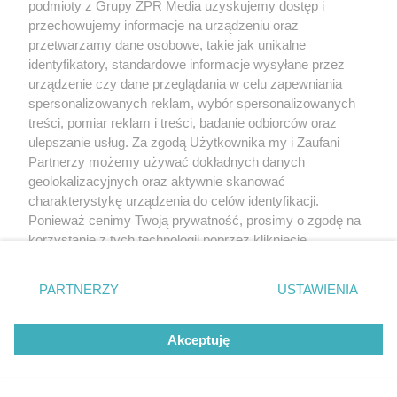
podmioty z Grupy ZPR Media uzyskujemy dostęp i
przechowujemy informacje na urządzeniu oraz
przetwarzamy dane osobowe, takie jak unikalne
identyfikatory, standardowe informacje wysyłane przez
urządzenie czy dane przeglądania w celu zapewniania
spersonalizowanych reklam, wybór spersonalizowanych
treści, pomiar reklam i treści, badanie odbiorców oraz
ulepszanie usług. Za zgodą Użytkownika my i Zaufani
Partnerzy możemy używać dokładnych danych
geolokalizacyjnych oraz aktywnie skanować
charakterystykę urządzenia do celów identyfikacji.
Ponieważ cenimy Twoją prywatność, prosimy o zgodę na
korzystanie z tych technologii poprzez kliknięcie
„Akceptuję”. Zgoda jest dobrowolna i zawsze możesz ją
zmienić/wycofać klikając przycisk ustawień prywatności
PARTNERZY
USTAWIENIA
znajdujący się w lewym dolnym rogu strony
. Niektóre
rodzaje przetwarzania danych nie wymagają zgody
Akceptuję
użytkownika, ale masz prawo sprzeciwić się takiemu
przetwarzaniu. Preferencje będą miały zastosowanie tylko
na tej witrynie.