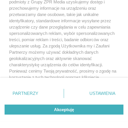
podmioty z Grupy ZPR Media uzyskujemy dostęp i
przechowujemy informacje na urządzeniu oraz
przetwarzamy dane osobowe, takie jak unikalne
identyfikatory, standardowe informacje wysyłane przez
urządzenie czy dane przeglądania w celu zapewniania
spersonalizowanych reklam, wybór spersonalizowanych
treści, pomiar reklam i treści, badanie odbiorców oraz
ulepszanie usług. Za zgodą Użytkownika my i Zaufani
Partnerzy możemy używać dokładnych danych
geolokalizacyjnych oraz aktywnie skanować
charakterystykę urządzenia do celów identyfikacji.
Ponieważ cenimy Twoją prywatność, prosimy o zgodę na
korzystanie z tych technologii poprzez kliknięcie
„Akceptuję”. Zgoda jest dobrowolna i zawsze możesz ją
zmienić/wycofać klikając przycisk ustawień prywatności
PARTNERZY
USTAWIENIA
znajdujący się w lewym dolnym rogu strony
. Niektóre
rodzaje przetwarzania danych nie wymagają zgody
Akceptuję
użytkownika, ale masz prawo sprzeciwić się takiemu
przetwarzaniu. Preferencje będą miały zastosowanie tylko
na tej witrynie.