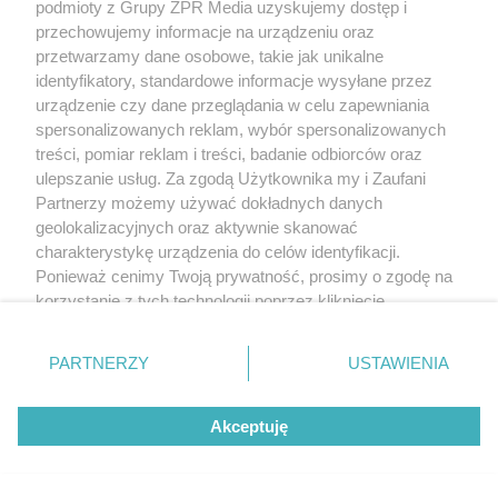
podmioty z Grupy ZPR Media uzyskujemy dostęp i
przechowujemy informacje na urządzeniu oraz
przetwarzamy dane osobowe, takie jak unikalne
identyfikatory, standardowe informacje wysyłane przez
urządzenie czy dane przeglądania w celu zapewniania
spersonalizowanych reklam, wybór spersonalizowanych
treści, pomiar reklam i treści, badanie odbiorców oraz
ulepszanie usług. Za zgodą Użytkownika my i Zaufani
Partnerzy możemy używać dokładnych danych
geolokalizacyjnych oraz aktywnie skanować
charakterystykę urządzenia do celów identyfikacji.
Ponieważ cenimy Twoją prywatność, prosimy o zgodę na
korzystanie z tych technologii poprzez kliknięcie
„Akceptuję”. Zgoda jest dobrowolna i zawsze możesz ją
zmienić/wycofać klikając przycisk ustawień prywatności
PARTNERZY
USTAWIENIA
znajdujący się w lewym dolnym rogu strony
. Niektóre
rodzaje przetwarzania danych nie wymagają zgody
Akceptuję
użytkownika, ale masz prawo sprzeciwić się takiemu
przetwarzaniu. Preferencje będą miały zastosowanie tylko
na tej witrynie.