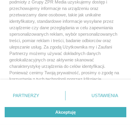
podmioty z Grupy ZPR Media uzyskujemy dostęp i
przechowujemy informacje na urządzeniu oraz
przetwarzamy dane osobowe, takie jak unikalne
identyfikatory, standardowe informacje wysyłane przez
urządzenie czy dane przeglądania w celu zapewniania
spersonalizowanych reklam, wybór spersonalizowanych
treści, pomiar reklam i treści, badanie odbiorców oraz
ulepszanie usług. Za zgodą Użytkownika my i Zaufani
Partnerzy możemy używać dokładnych danych
geolokalizacyjnych oraz aktywnie skanować
charakterystykę urządzenia do celów identyfikacji.
Ponieważ cenimy Twoją prywatność, prosimy o zgodę na
korzystanie z tych technologii poprzez kliknięcie
„Akceptuję”. Zgoda jest dobrowolna i zawsze możesz ją
zmienić/wycofać klikając przycisk ustawień prywatności
PARTNERZY
USTAWIENIA
znajdujący się w lewym dolnym rogu strony
. Niektóre
rodzaje przetwarzania danych nie wymagają zgody
Akceptuję
użytkownika, ale masz prawo sprzeciwić się takiemu
przetwarzaniu. Preferencje będą miały zastosowanie tylko
na tej witrynie.