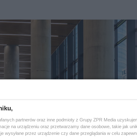
niku,
fanych partnerów oraz inne podmioty z Grupy ZPR Media uzyskujem
cje na urządzeniu oraz przetwarzamy dane osobowe, takie jak unika
je wysyłane przez urządzenie czy dane przeglądania w celu zapewn