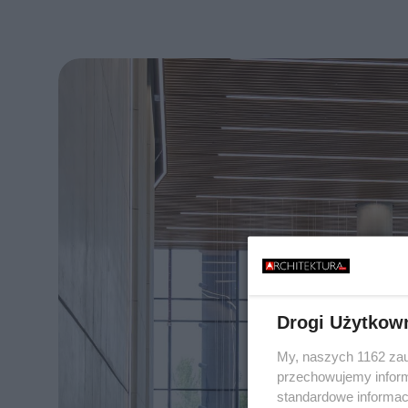
Drogi Użytkow
My, naszych 1162 zau
przechowujemy informa
standardowe informac