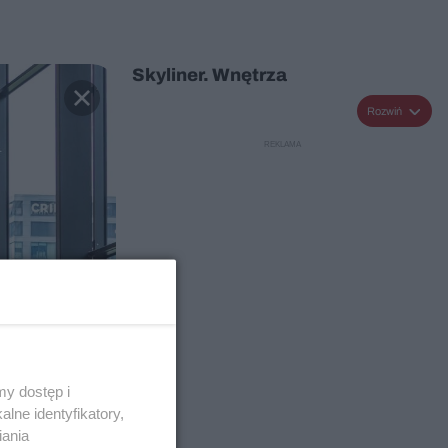
Skyliner. Wnętrza
Rozwiń
y dostęp i
lne identyfikatory,
iania