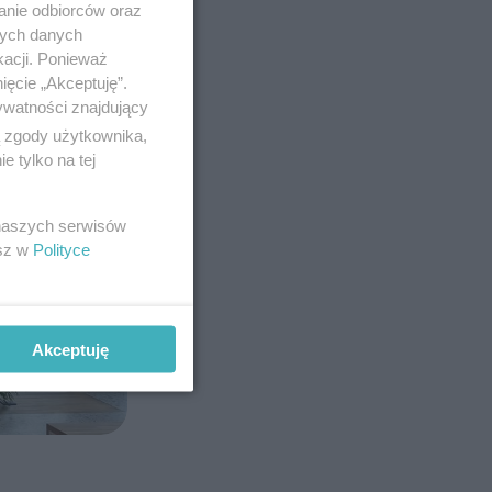
anie odbiorców oraz
nych danych
kacji. Ponieważ
ięcie „Akceptuję”.
ywatności znajdujący
ą zgody użytkownika,
 tylko na tej
 naszych serwisów
esz w
Polityce
Akceptuję