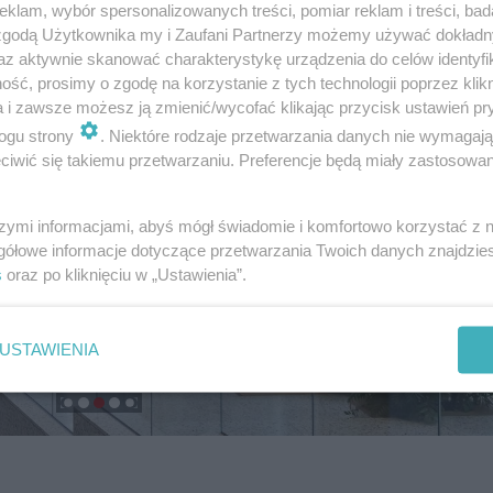
klam, wybór spersonalizowanych treści, pomiar reklam i treści, bad
 zgodą Użytkownika my i Zaufani Partnerzy możemy używać dokład
az aktywnie skanować charakterystykę urządzenia do celów identyfi
ść, prosimy o zgodę na korzystanie z tych technologii poprzez klikn
a i zawsze możesz ją zmienić/wycofać klikając przycisk ustawień pr
ogu strony
. Niektóre rodzaje przetwarzania danych nie wymagaj
iwić się takiemu przetwarzaniu. Preferencje będą miały zastosowanie
szymi informacjami, abyś mógł świadomie i komfortowo korzystać z
gółowe informacje dotyczące przetwarzania Twoich danych znajdzi
s
oraz po kliknięciu w „Ustawienia”.
USTAWIENIA