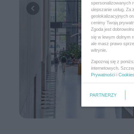
spersonalizowanych re
ulepszanie usług. Za
geolokalizacyjnych or
cenimy Twoją prywatno
Zgoda jest dobrowoln
się w lewym dolnym r
ale masz prawo sprzec
witrynie.
Zapoznaj się z poniż
internetowych. Szcze
Prywatności
i
Cookie
PARTNERZY