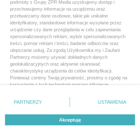
podmioty z Grupy ZPR Media uzyskujemy dostęp i
przechowujemy informacje na urządzeniu oraz
przetwarzamy dane osobowe, takie jak unikalne
identyfikatory, standardowe informacje wysyłane przez
urządzenie czy dane przeglądania w celu zapewniania
spersonalizowanych reklam, wybór spersonalizowanych
treści, pomiar reklam i treści, badanie odbiorców oraz
ulepszanie usług. Za zgodą Użytkownika my i Zaufani
Partnerzy możemy używać dokładnych danych
geolokalizacyjnych oraz aktywnie skanować
charakterystykę urządzenia do celów identyfikacji.
Ponieważ cenimy Twoją prywatność, prosimy o zgodę na
korzystanie z tych technologii poprzez kliknięcie
„Akceptuję”. Zgoda jest dobrowolna i zawsze możesz ją
zmienić/wycofać klikając przycisk ustawień prywatności
PARTNERZY
USTAWIENIA
znajdujący się w lewym dolnym rogu strony
. Niektóre
rodzaje przetwarzania danych nie wymagają zgody
Akceptuję
użytkownika, ale masz prawo sprzeciwić się takiemu
przetwarzaniu. Preferencje będą miały zastosowanie tylko
na tej witrynie.