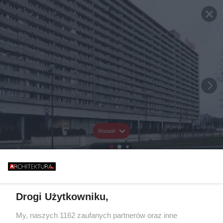
Rozwiń
Drogi Użytkowniku,
My, naszych 1162 zaufanych partnerów oraz inne