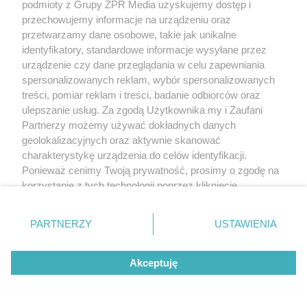
podmioty z Grupy ZPR Media uzyskujemy dostęp i
przechowujemy informacje na urządzeniu oraz
przetwarzamy dane osobowe, takie jak unikalne
identyfikatory, standardowe informacje wysyłane przez
urządzenie czy dane przeglądania w celu zapewniania
spersonalizowanych reklam, wybór spersonalizowanych
treści, pomiar reklam i treści, badanie odbiorców oraz
ulepszanie usług. Za zgodą Użytkownika my i Zaufani
Partnerzy możemy używać dokładnych danych
geolokalizacyjnych oraz aktywnie skanować
charakterystykę urządzenia do celów identyfikacji.
Ponieważ cenimy Twoją prywatność, prosimy o zgodę na
korzystanie z tych technologii poprzez kliknięcie
„Akceptuję”. Zgoda jest dobrowolna i zawsze możesz ją
zmienić/wycofać klikając przycisk ustawień prywatności
PARTNERZY
USTAWIENIA
znajdujący się w lewym dolnym rogu strony
. Niektóre
rodzaje przetwarzania danych nie wymagają zgody
Akceptuję
użytkownika, ale masz prawo sprzeciwić się takiemu
przetwarzaniu. Preferencje będą miały zastosowanie tylko
na tej witrynie.