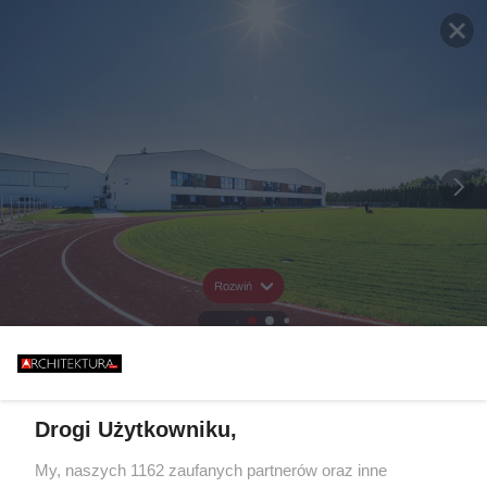
Rozwiń
Drogi Użytkowniku,
My, naszych 1162 zaufanych partnerów oraz inne