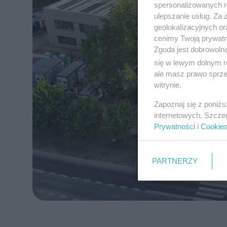
spersonalizowanych re
ulepszanie usług. Za
geolokalizacyjnych or
cenimy Twoją prywatno
Zgoda jest dobrowoln
się w lewym dolnym r
ale masz prawo sprzec
witrynie.
Zapoznaj się z poniż
internetowych. Szcze
Prywatności
i
Cookie
PARTNERZY