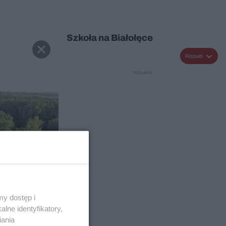
Szkoła na Białołęce
Rozwiń
y dostęp i
lne identyfikatory,
iania