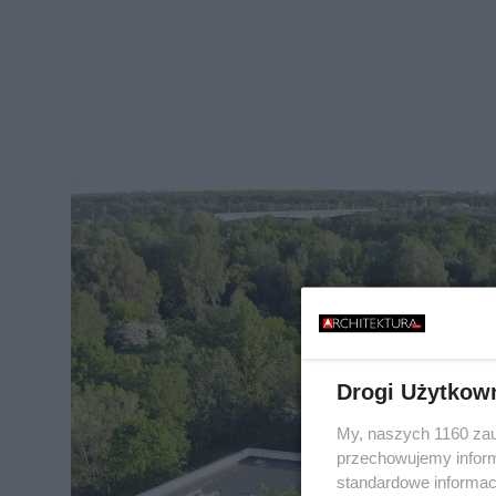
Drogi Użytkow
My, naszych 1160 zau
przechowujemy informa
standardowe informac