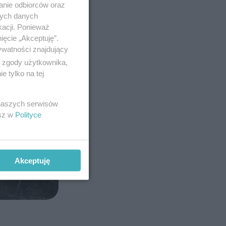
anie odbiorców oraz
nych danych
kacji. Ponieważ
ięcie „Akceptuję”.
ywatności znajdujący
ą zgody użytkownika,
 tylko na tej
 naszych serwisów
esz w
Polityce
Akceptuję