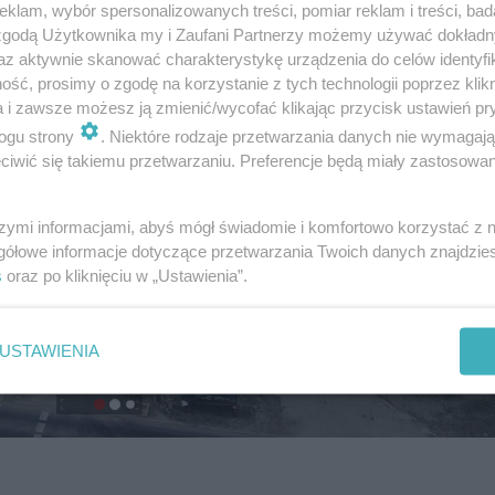
klam, wybór spersonalizowanych treści, pomiar reklam i treści, bad
 zgodą Użytkownika my i Zaufani Partnerzy możemy używać dokład
az aktywnie skanować charakterystykę urządzenia do celów identyfi
ść, prosimy o zgodę na korzystanie z tych technologii poprzez klikn
a i zawsze możesz ją zmienić/wycofać klikając przycisk ustawień pr
ogu strony
. Niektóre rodzaje przetwarzania danych nie wymagaj
iwić się takiemu przetwarzaniu. Preferencje będą miały zastosowanie
szymi informacjami, abyś mógł świadomie i komfortowo korzystać z
gółowe informacje dotyczące przetwarzania Twoich danych znajdzi
s
oraz po kliknięciu w „Ustawienia”.
USTAWIENIA