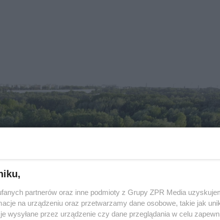
niku,
fanych partnerów oraz inne podmioty z Grupy ZPR Media uzyskujem
cje na urządzeniu oraz przetwarzamy dane osobowe, takie jak unika
je wysyłane przez urządzenie czy dane przeglądania w celu zapewn